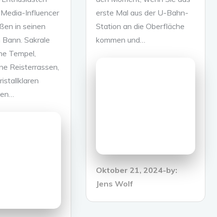
-Media-Influencer
erste Mal aus der U-Bahn-
ßen in seinen
Station an die Oberfläche
 Bann. Sakrale
kommen und…
che Tempel,
üne Reisterrassen,
ristallklaren
len…
Posted
Oktober 21, 2024
by:
on
Jens Wolf