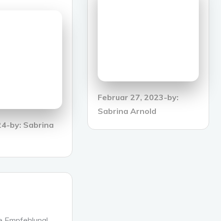
Posted
Februar 27, 2023
by:
on
Sabrina Arnold
24
by:
Sabrina
e Empfehlung!