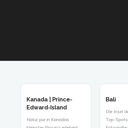
Kanada | Prince-
Bali
Edward-Island
Die Insel d
Natur pur in Kanadas
Top-Spots!
kleinster Provinz erleben!
Fotografie