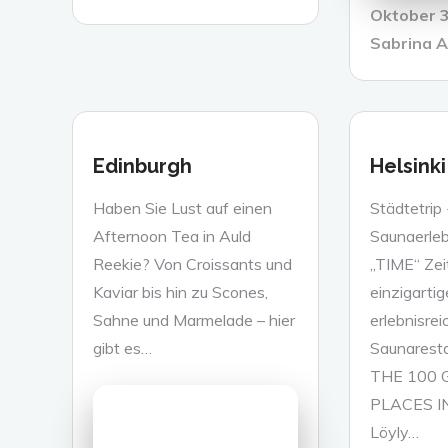
Posted
Oktober 3
on
Sabrina A
Edinburgh
Helsinki
Haben Sie Lust auf einen
Städtetrip
Afternoon Tea in Auld
Saunaerlebn
Reekie? Von Croissants und
„TIME“ Zeit
Kaviar bis hin zu Scones,
einzigarti
Sahne und Marmelade – hier
erlebnisrei
gibt es…
Saunarest
THE 100 
PLACES 
Löyly…