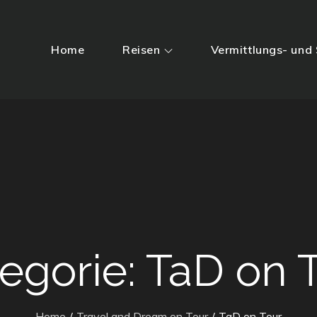
Home
Reisen
Vermittlungs- und 
egorie:
TaD on 
Home
Travel and Dream on Tour
TaD on Tour