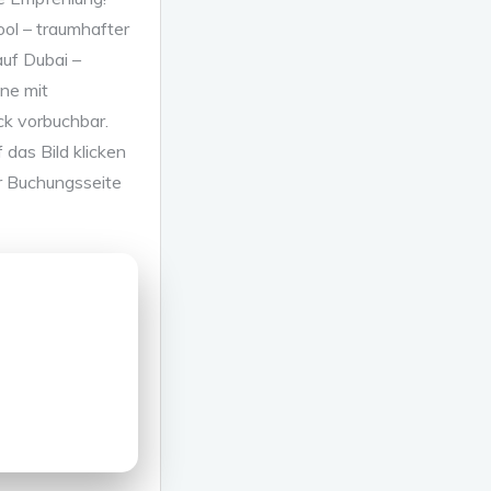
ol – traumhafter
auf Dubai –
ine mit
ck vorbuchbar.
 das Bild klicken
r Buchungsseite