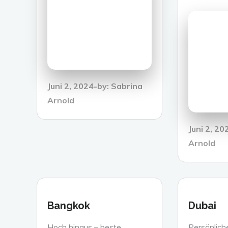
Posted
Juni 2, 2024
by:
Sabrina
on
Arnold
Posted
Juni 2, 20
on
Arnold
Bangkok
Dubai
Hoch hinaus – beste
Persönlich