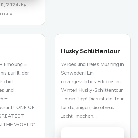
0, 2024
by:
rnold
Husky Schlittentour
 + Erholung =
Wildes und freies Mushing in
is pur! lt. der
Schweden! Ein
schrift –
unvergessliches Erlebnis im
ges und
Winter! Husky-Schlittentour
ches
– mein Tipp! Dies ist die Tour
aurant! „ONE OF
für diejenigen, die etwas
GREATEST
„echt“ machen…
IN THE WORLD“