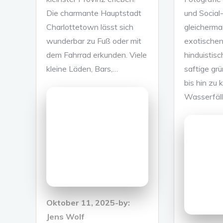
Die charmante Hauptstadt
und Social
Charlottetown lässt sich
gleicherma
wunderbar zu Fuß oder mit
exotischen
dem Fahrrad erkunden. Viele
hinduistis
kleine Läden, Bars,…
saftige gr
bis hin zu k
Wasserfäl
Posted
Oktober 11, 2025
by:
on
Jens Wolf