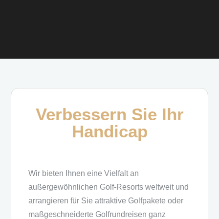
Verbessern Sie Ihr
Handicap
Wir bieten Ihnen eine Vielfalt an
außergewöhnlichen Golf-Resorts weltweit und
arrangieren für Sie attraktive Golfpakete oder
maßgeschneiderte Golfrundreisen ganz